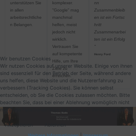
unterstützen Sie
komplexer.
nn
in allen
"Google" mag
Zusammenbleib
arbeitsrechtliche
manchmal
en ist ein Fortsc
n Belangen.
helfen, meist
hritt
jedoch nicht
Zusammenarbei
wirklich.
ten ist ein Erfolg
Vertrauen Sie
"
auf kompetente
Henry Ford
Wir benutzen Cookies
Hilfe, um Ihre
Wir nutzen Cookies auf unserer Website. Einige von ihnen
Ziele zu
sind essenziell für den Betrieb der Seite, während andere
erreichen.
uns helfen, diese Website und die Nutzererfahrung zu
verbessern (Tracking Cookies). Sie können selbst
entscheiden, ob Sie die Cookies zulassen möchten. Bitte
beachten Sie, dass bei einer Ablehnung womöglich nicht
mehr alle Funktionalitäten der Seite zur Verfügung stehen.
Akzeptieren
Ablehnen
Weitere Informationen
|
Impressum