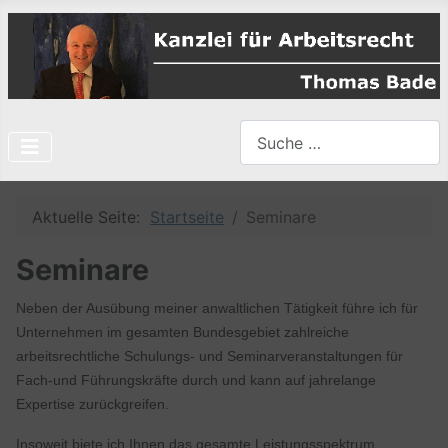
Suchen
Type 2 or more characters f
Aktuelle Seite:
Startseite
Seminare
Seminare
Neben der Ausübung meiner anwaltlichen Tätigkeit führe ich für
Unternehmen im gesamten Bundesgebiet zahlreiche
arbeitsrechtliche Schulungs- und Seminarveranstaltungen für
Fach-und Führungskräfte durch und kann auf jahrelange
Expertise zurückgreifen.
Insoweit biete ich Ihnen das gesamte Leistungsspektrum