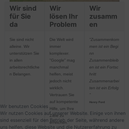
Wir sind
Wir
Wir
für Sie
lösen Ihr
zusamm
da
Problem
en
Sie sind nicht
Die Welt wird
"Zusammenkom
alleine. Wir
immer
men ist ein Begi
unterstützen Sie
komplexer.
nn
in allen
"Google" mag
Zusammenbleib
arbeitsrechtliche
manchmal
en ist ein Fortsc
n Belangen.
helfen, meist
hritt
jedoch nicht
Zusammenarbei
wirklich.
ten ist ein Erfolg
Vertrauen Sie
"
auf kompetente
Henry Ford
Wir benutzen Cookies
Hilfe, um Ihre
Wir nutzen Cookies auf unserer Website. Einige von ihnen
Ziele zu
sind essenziell für den Betrieb der Seite, während andere
erreichen.
uns helfen, diese Website und die Nutzererfahrung zu