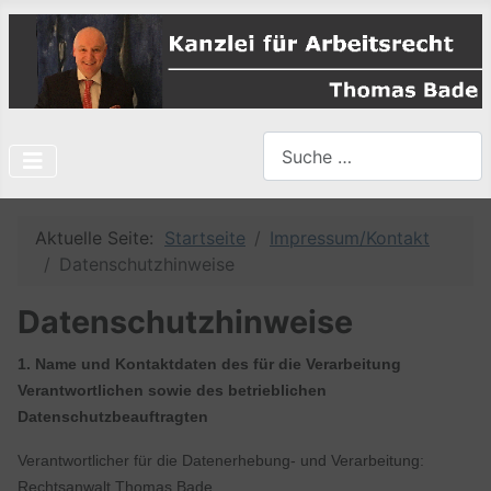
Suchen
Type 2 or more characters f
Aktuelle Seite:
Startseite
Impressum/Kontakt
Datenschutzhinweise
Datenschutzhinweise
1. Name und Kontaktdaten des für die Verarbeitung
Verantwortlichen sowie des betrieblichen
Datenschutzbeauftragten
Verantwortlicher für die Datenerhebung- und Verarbeitung:
Rechtsanwalt Thomas Bade